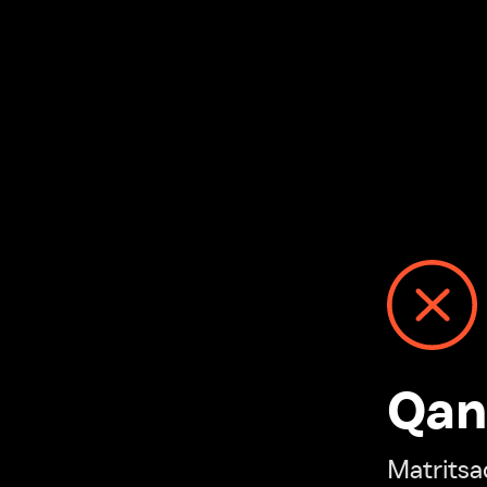
Qanday
Matritsadagi n
“Ivi hisobim”ga o