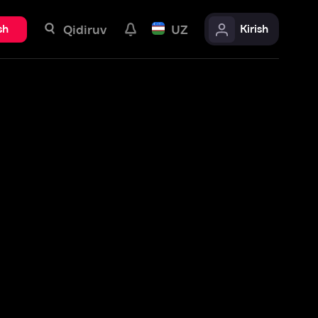
uv
UZ
Kirish