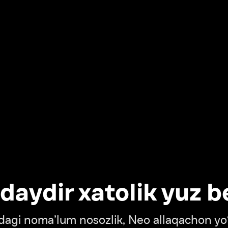
dir xatolik yuz berdi
oma’lum nosozlik, Neo allaqachon yo‘lda
‘tish