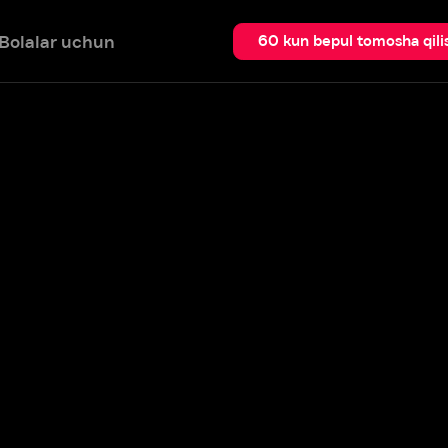
 uchun
Qidir
60 kun bepul tomosha qilish