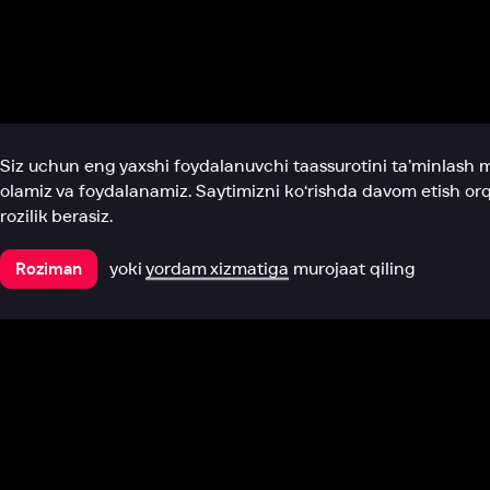
Biz haqimizda
Bo‘limlar