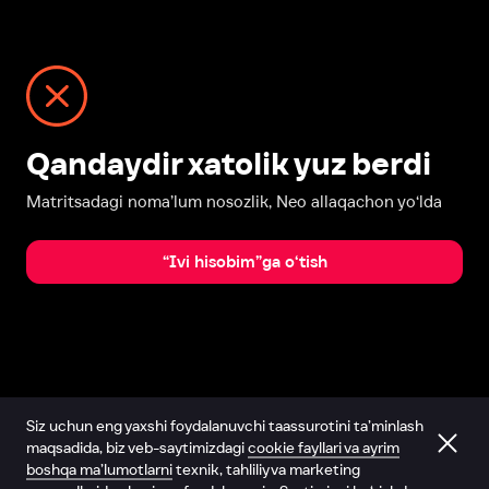
Qandaydir xatolik yuz berdi
Matritsadagi noma’lum nosozlik, Neo allaqachon yo‘lda
“Ivi hisobim”ga o‘tish
Siz uchun eng yaxshi foydalanuvchi taassurotini ta’minlash
maqsadida, biz veb-saytimizdagi
cookie fayllari va ayrim
boshqa ma’lumotlarni
texnik, tahliliy va marketing