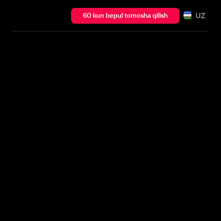
UZ
60 kun bepul tomosha qilish