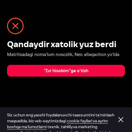
Qandaydir xatolik yuz berdi
Matritsadagi noma’lum nosozlik, Neo allaqachon yo‘lda
“Ivi hisobim”ga o‘tish
Siz uchun eng yaxshi foydalanuvchi taassurotini ta’minlash
maqsadida, biz veb-saytimizdagi
cookie fayllari va ayrim
boshqa ma’lumotlarni
texnik, tahliliy va marketing