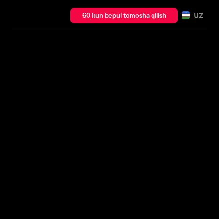
UZ
60 kun bepul tomosha qilish