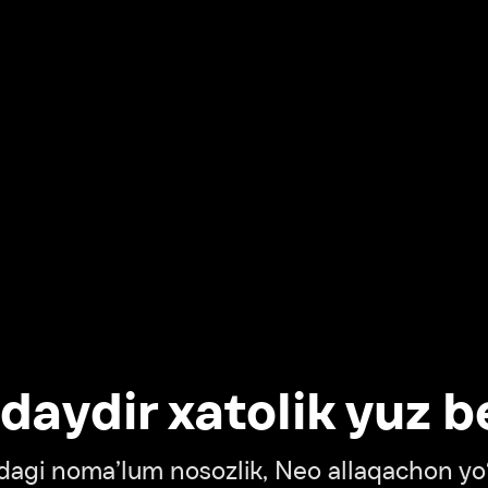
dir xatolik yuz berdi
oma’lum nosozlik, Neo allaqachon yo‘lda
‘tish