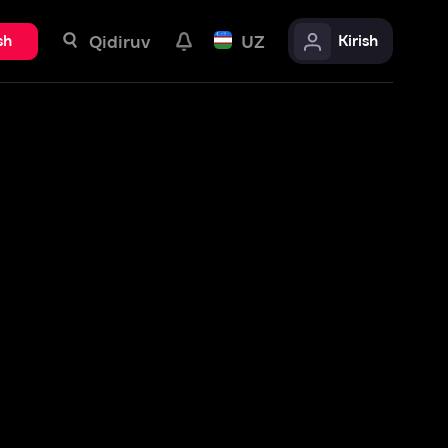
uv
UZ
Kirish