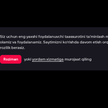
Biz haqimizda
Bo‘limlar