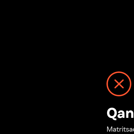
Qanday
Matritsadagi n
“Ivi hisobim”ga o