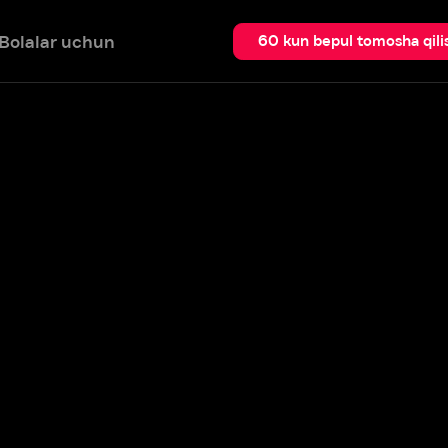
 uchun
Qidir
60 kun bepul tomosha qilish