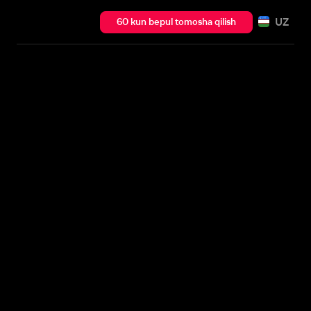
UZ
60 kun bepul tomosha qilish