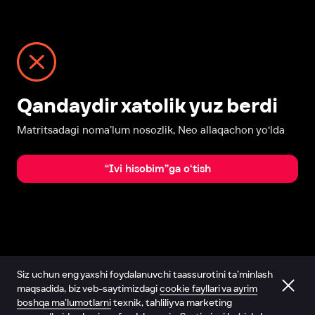
Qandaydir xatolik yuz berdi
Matritsadagi noma’lum nosozlik, Neo allaqachon yo‘lda
“Ivi hisobim”ga o‘tish
Siz uchun eng yaxshi foydalanuvchi taassurotini ta’minlash
maqsadida, biz veb-saytimizdagi
cookie fayllari va ayrim
boshqa ma’lumotlarni
texnik, tahliliy va marketing