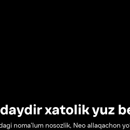
dir xatolik yuz berdi
oma’lum nosozlik, Neo allaqachon yo‘lda
‘tish