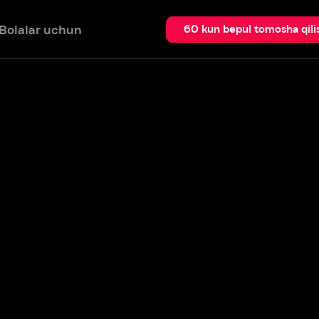
 uchun
Qidir
60 kun bepul tomosha qilish