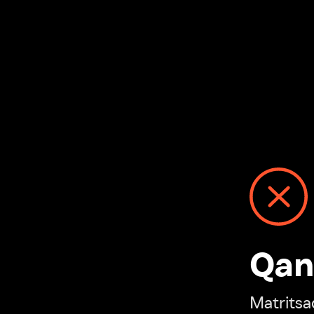
Qanday
Matritsadagi n
“Ivi hisobim”ga o