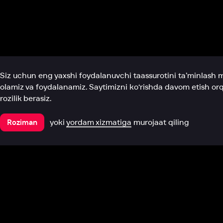
Biz haqimizda
Bo‘limlar