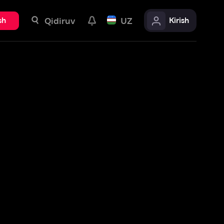
uv
UZ
Kirish