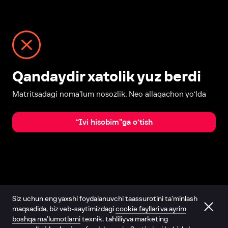
Qandaydir xatolik yuz berdi
Matritsadagi noma’lum nosozlik, Neo allaqachon yo‘lda
“Ivi hisobim”ga o‘tish
Siz uchun eng yaxshi foydalanuvchi taassurotini ta’minlash
maqsadida, biz veb-saytimizdagi
cookie fayllari va ayrim
boshqa ma’lumotlarni
texnik, tahliliy va marketing