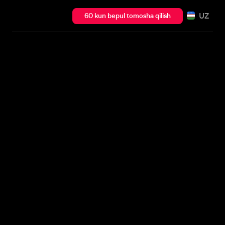
UZ
60 kun bepul tomosha qilish