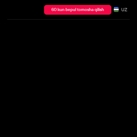
UZ
60 kun bepul tomosha qilish