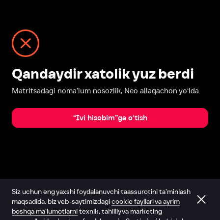
Qandaydir xatolik yuz berdi
Matritsadagi noma’lum nosozlik, Neo allaqachon yo‘lda
“Ivi hisobim”ga o‘tish
Siz uchun eng yaxshi foydalanuvchi taassurotini ta’minlash
maqsadida, biz veb-saytimizdagi
cookie fayllari va ayrim
boshqa ma’lumotlarni
texnik, tahliliy va marketing