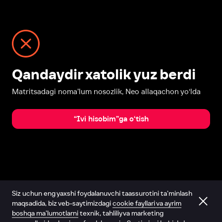
Qandaydir xatolik yuz berdi
Matritsadagi noma’lum nosozlik, Neo allaqachon yo‘lda
“Ivi hisobim”ga o‘tish
Siz uchun eng yaxshi foydalanuvchi taassurotini ta’minlash
maqsadida, biz veb-saytimizdagi
cookie fayllari va ayrim
boshqa ma’lumotlarni
texnik, tahliliy va marketing