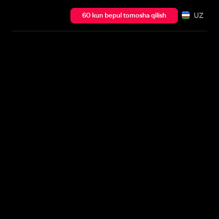
UZ
60 kun bepul tomosha qilish