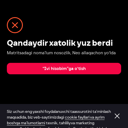
Qandaydir xatolik yuz berdi
Matritsadagi noma’lum nosozlik, Neo allaqachon yo‘lda
“Ivi hisobim”ga o‘tish
Siz uchun eng yaxshi foydalanuvchi taassurotini ta’minlash
maqsadida, biz veb-saytimizdagi
cookie fayllari va ayrim
boshqa ma’lumotlarni
texnik, tahliliy va marketing