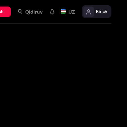
uv
UZ
Kirish