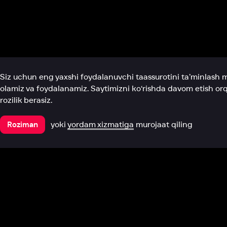
Biz haqimizda
Bo‘limlar