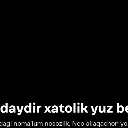
dir xatolik yuz berdi
oma’lum nosozlik, Neo allaqachon yo‘lda
‘tish