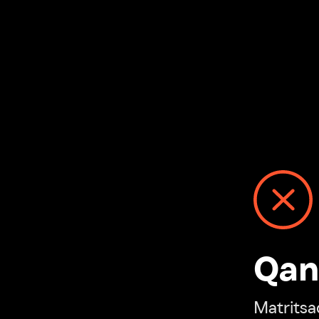
Qanday
Matritsadagi n
“Ivi hisobim”ga o