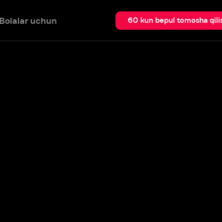
 uchun
Qidir
60 kun bepul tomosha qilish