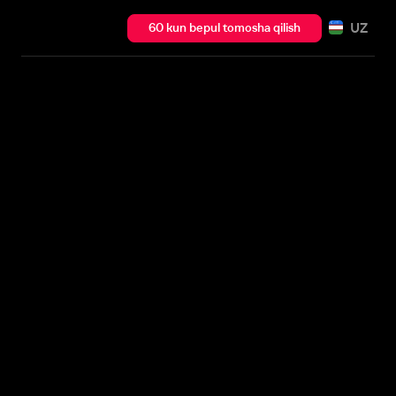
UZ
60 kun bepul tomosha qilish