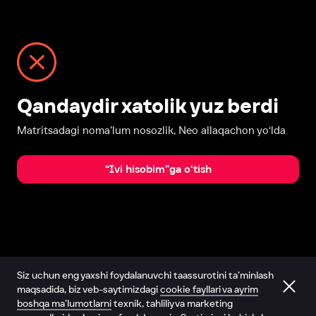
Qandaydir xatolik yuz berdi
Matritsadagi noma’lum nosozlik, Neo allaqachon yo‘lda
“Ivi hisobim”ga o‘tish
Siz uchun eng yaxshi foydalanuvchi taassurotini ta’minlash
maqsadida, biz veb-saytimizdagi
cookie fayllari va ayrim
boshqa ma’lumotlarni
texnik, tahliliy va marketing