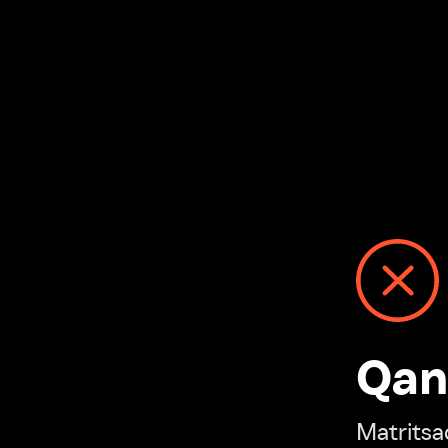
Qanday
Matritsadagi n
“Ivi hisobim”ga o