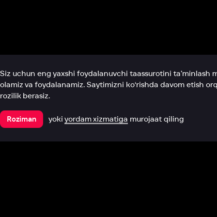
Biz haqimizda
Bo‘limlar