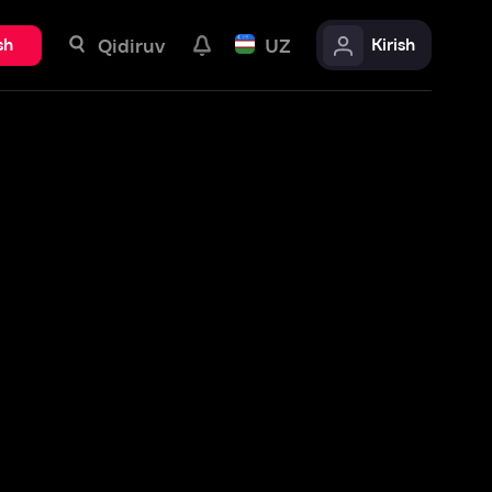
uv
UZ
Kirish