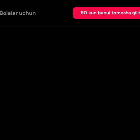
 uchun
Qidir
60 kun bepul tomosha qilish