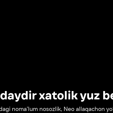
dir xatolik yuz berdi
oma’lum nosozlik, Neo allaqachon yo‘lda
‘tish