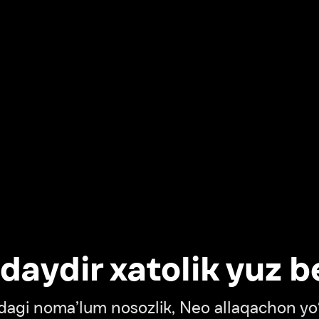
dir xatolik yuz berdi
oma’lum nosozlik, Neo allaqachon yo‘lda
‘tish