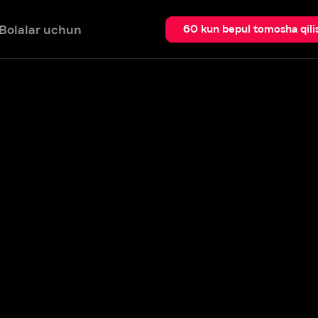
 uchun
Qidir
60 kun bepul tomosha qilish