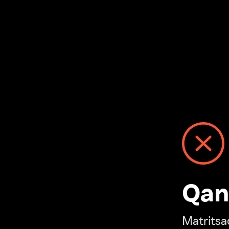
Qanday
Matritsadagi n
“Ivi hisobim”ga o