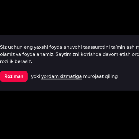
Biz haqimizda
Bo‘limlar