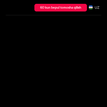
UZ
60 kun bepul tomosha qilish