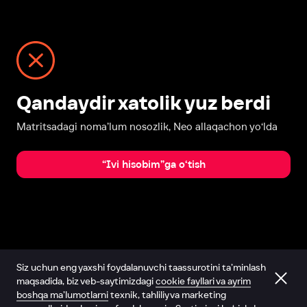
Qandaydir xatolik yuz berdi
Matritsadagi noma’lum nosozlik, Neo allaqachon yo‘lda
“Ivi hisobim”ga o‘tish
Siz uchun eng yaxshi foydalanuvchi taassurotini ta’minlash
maqsadida, biz veb-saytimizdagi
cookie fayllari va ayrim
boshqa ma’lumotlarni
texnik, tahliliy va marketing