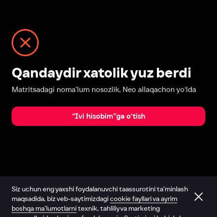
Qandaydir xatolik yuz berdi
Matritsadagi noma’lum nosozlik, Neo allaqachon yo‘lda
“Ivi hisobim”ga o‘tish
Siz uchun eng yaxshi foydalanuvchi taassurotini ta’minlash
maqsadida, biz veb-saytimizdagi
cookie fayllari va ayrim
boshqa ma’lumotlarni
texnik, tahliliy va marketing