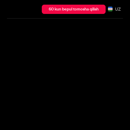
UZ
60 kun bepul tomosha qilish