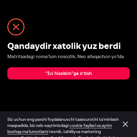
Qandaydir xatolik yuz berdi
Matritsadagi noma’lum nosozlik, Neo allaqachon yo‘lda
“Ivi hisobim”ga o‘tish
Siz uchun eng yaxshi foydalanuvchi taassurotini ta’minlash
maqsadida, biz veb-saytimizdagi
cookie fayllari va ayrim
boshqa ma’lumotlarni
texnik, tahliliy va marketing