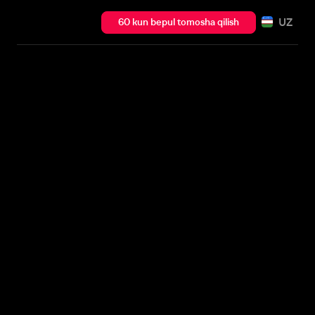
UZ
60 kun bepul tomosha qilish