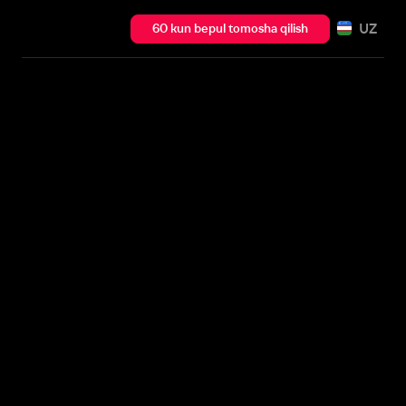
UZ
60 kun bepul tomosha qilish