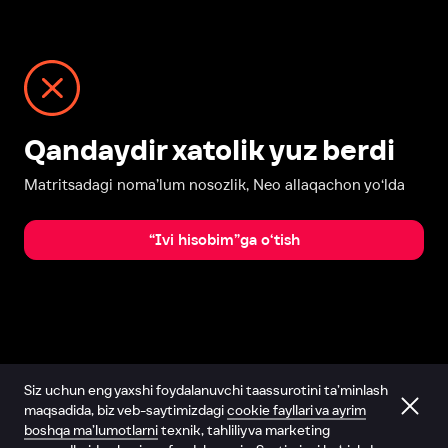
Qandaydir xatolik yuz berdi
Matritsadagi noma’lum nosozlik, Neo allaqachon yo‘lda
“Ivi hisobim”ga o‘tish
Siz uchun eng yaxshi foydalanuvchi taassurotini ta’minlash
maqsadida, biz veb-saytimizdagi
cookie fayllari va ayrim
boshqa ma’lumotlarni
texnik, tahliliy va marketing