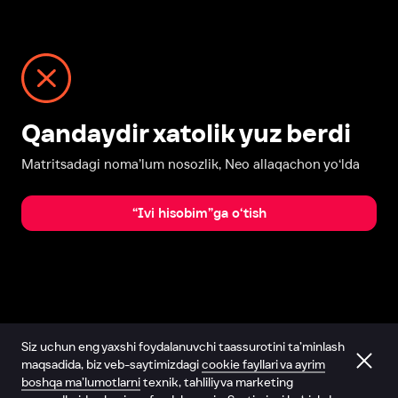
Qandaydir xatolik yuz berdi
Matritsadagi noma’lum nosozlik, Neo allaqachon yo‘lda
“Ivi hisobim”ga o‘tish
Siz uchun eng yaxshi foydalanuvchi taassurotini ta’minlash
maqsadida, biz veb-saytimizdagi
cookie fayllari va ayrim
boshqa ma’lumotlarni
texnik, tahliliy va marketing