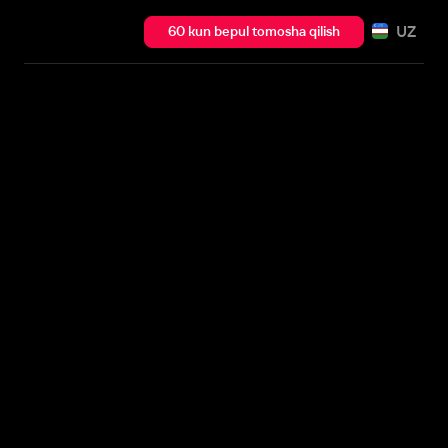
UZ
60 kun bepul tomosha qilish