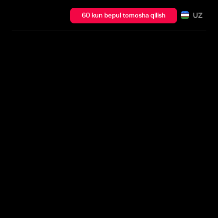
UZ
60 kun bepul tomosha qilish