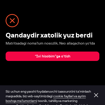
Qandaydir xatolik yuz berdi
Matritsadagi noma’lum nosozlik, Neo allaqachon yo‘lda
“Ivi hisobim”ga o‘tish
Siz uchun eng yaxshi foydalanuvchi taassurotini ta’minlash
maqsadida, biz veb-saytimizdagi
cookie fayllari va ayrim
boshqa ma’lumotlarni
texnik, tahliliy va marketing