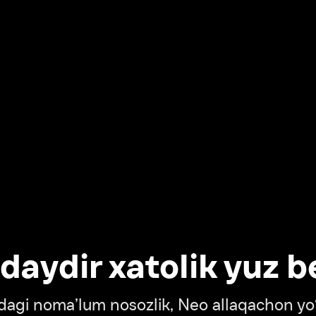
dir xatolik yuz berdi
oma’lum nosozlik, Neo allaqachon yo‘lda
‘tish