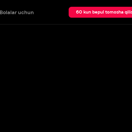
 uchun
Qidir
60 kun bepul tomosha qilish