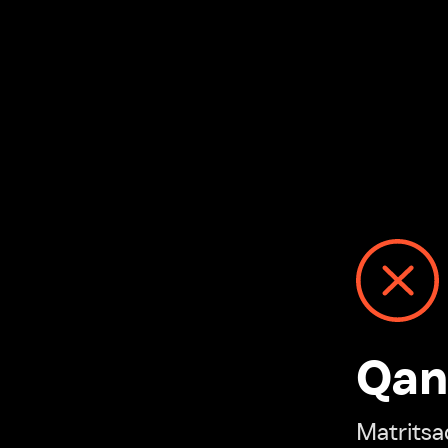
Qanday
Matritsadagi n
“Ivi hisobim”ga o