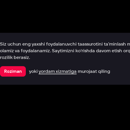
Biz haqimizda
Bo‘limlar