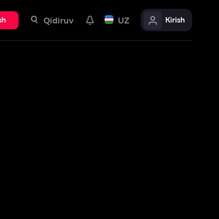
uv
UZ
Kirish