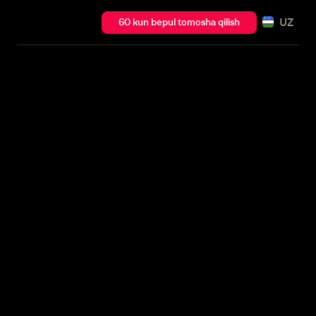
UZ
60 kun bepul tomosha qilish