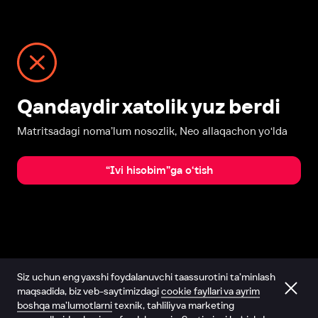
Qandaydir xatolik yuz berdi
Matritsadagi noma’lum nosozlik, Neo allaqachon yo‘lda
“Ivi hisobim”ga o‘tish
Siz uchun eng yaxshi foydalanuvchi taassurotini ta’minlash
maqsadida, biz veb-saytimizdagi
cookie fayllari va ayrim
boshqa ma’lumotlarni
texnik, tahliliy va marketing