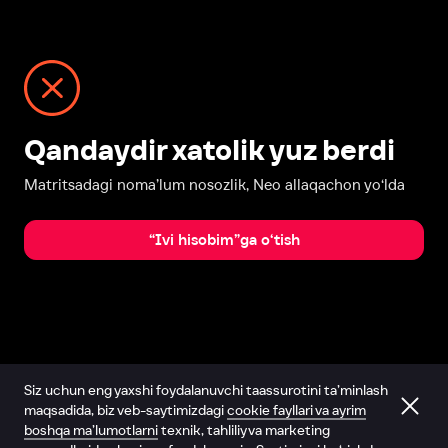
Qandaydir xatolik yuz berdi
Matritsadagi noma’lum nosozlik, Neo allaqachon yo‘lda
“Ivi hisobim”ga o‘tish
Siz uchun eng yaxshi foydalanuvchi taassurotini ta’minlash
maqsadida, biz veb-saytimizdagi
cookie fayllari va ayrim
boshqa ma’lumotlarni
texnik, tahliliy va marketing