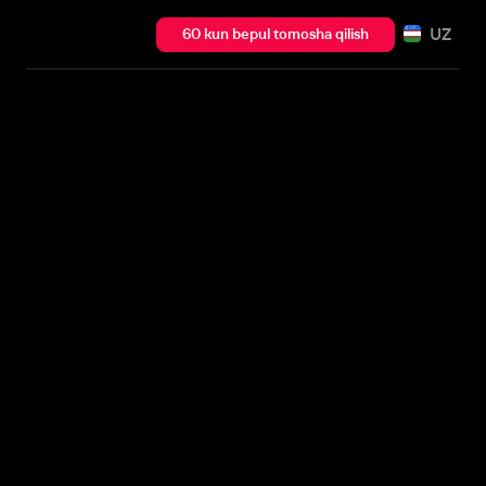
UZ
60 kun bepul tomosha qilish