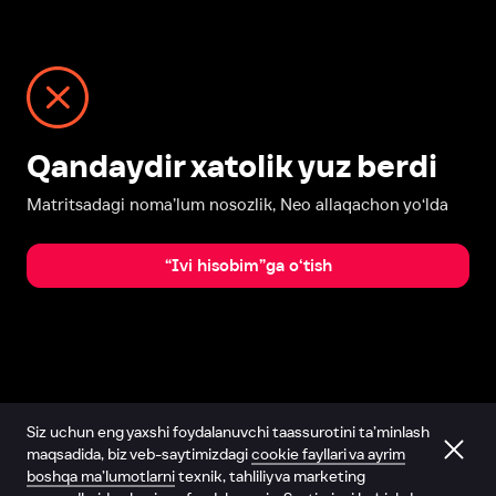
Qandaydir xatolik yuz berdi
Matritsadagi noma’lum nosozlik, Neo allaqachon yo‘lda
“Ivi hisobim”ga o‘tish
Siz uchun eng yaxshi foydalanuvchi taassurotini ta’minlash
maqsadida, biz veb-saytimizdagi
cookie fayllari va ayrim
boshqa ma’lumotlarni
texnik, tahliliy va marketing