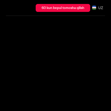
UZ
60 kun bepul tomosha qilish