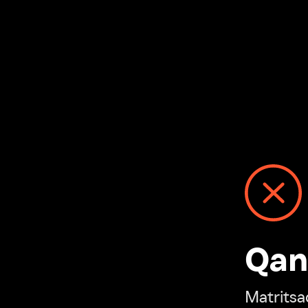
Qanday
Matritsadagi n
“Ivi hisobim”ga o