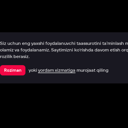
Biz haqimizda
Bo‘limlar