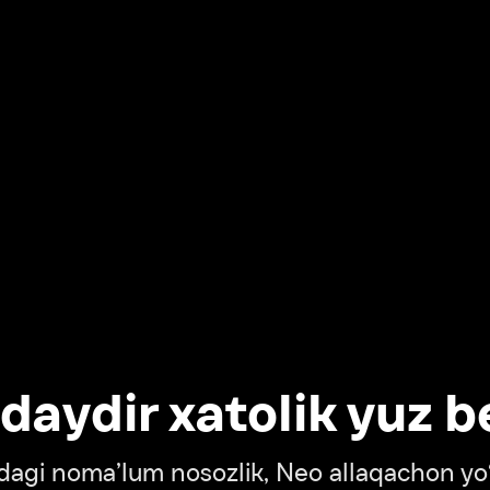
dir xatolik yuz berdi
oma’lum nosozlik, Neo allaqachon yo‘lda
‘tish