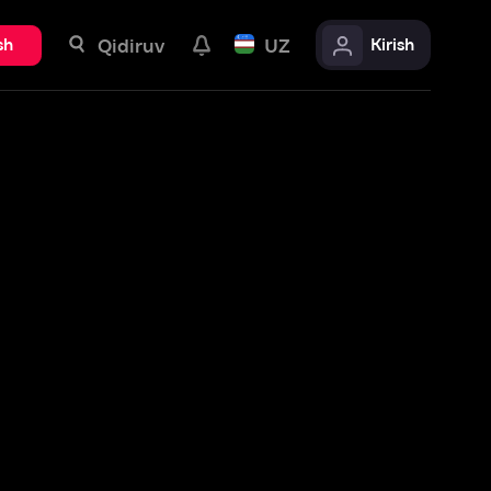
uv
UZ
Kirish