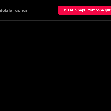
 uchun
Qidir
60 kun bepul tomosha qilish