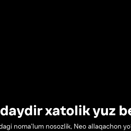
dir xatolik yuz berdi
oma’lum nosozlik, Neo allaqachon yo‘lda
‘tish