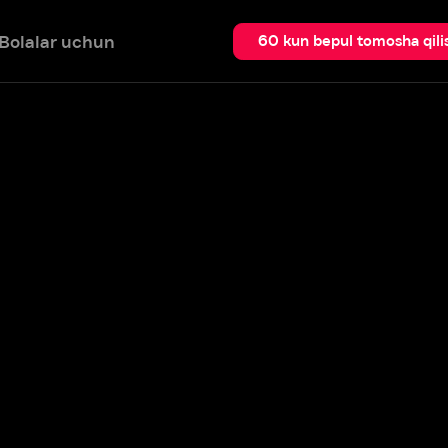
 uchun
Qidir
60 kun bepul tomosha qilish