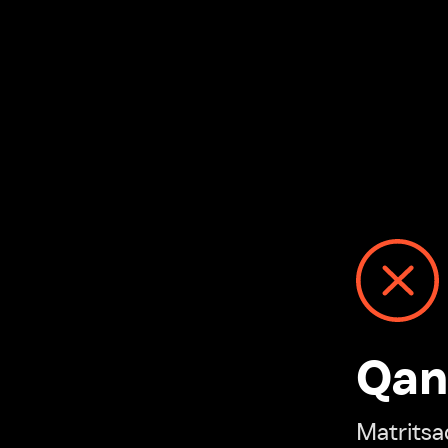
Qanday
Matritsadagi n
“Ivi hisobim”ga o