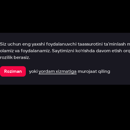
Biz haqimizda
Bo‘limlar