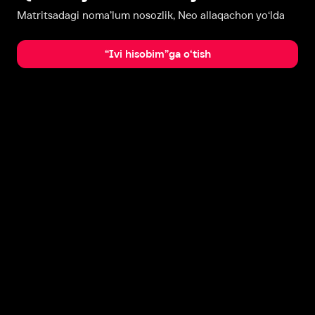
Matritsadagi noma’lum nosozlik, Neo allaqachon yo‘lda
“Ivi hisobim”ga o‘tish