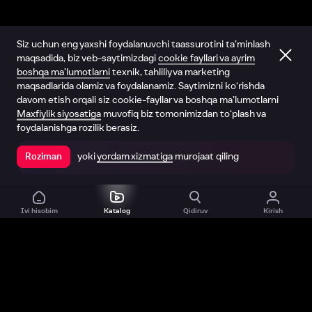
Siz uchun eng yaxshi foydalanuvchi taassurotini ta’minlash
maqsadida, biz veb-saytimizdagi
cookie fayllari va ayrim
boshqa ma’lumotlarni
texnik, tahliliy va marketing
maqsadlarida olamiz va foydalanamiz. Saytimizni ko‘rishda
davom etish orqali siz cookie-fayllar va boshqa ma’lumotlarni
Maxfiylik siyosatiga
muvofiq biz tomonimizdan to‘plash va
foydalanishga rozilik berasiz.
yoki
yordam xizmatiga
murojaat qiling
Roziman
Ilovada ochish
Ivi hisobim
Katalog
Qidiruv
Kirish
Biz haqimizda