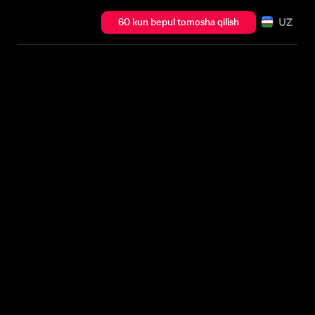
UZ
60 kun bepul tomosha qilish