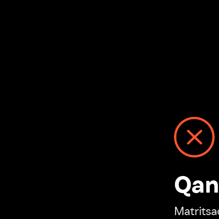
Qanday
Matritsadagi n
“Ivi hisobim”ga o