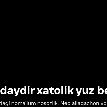
dir xatolik yuz berdi
oma’lum nosozlik, Neo allaqachon yo‘lda
‘tish