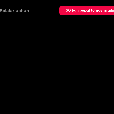
 uchun
Qidir
60 kun bepul tomosha qilish