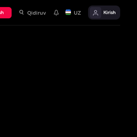
uv
UZ
Kirish