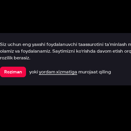
Biz haqimizda
Bo‘limlar