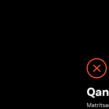
Qanday
Matritsadagi n
“Ivi hisobim”ga o