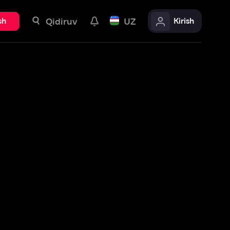
uv
UZ
Kirish