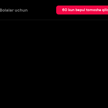
 uchun
Qidir
60 kun bepul tomosha qilish