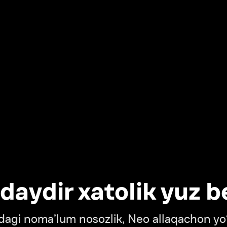
dir xatolik yuz berdi
oma’lum nosozlik, Neo allaqachon yo‘lda
‘tish