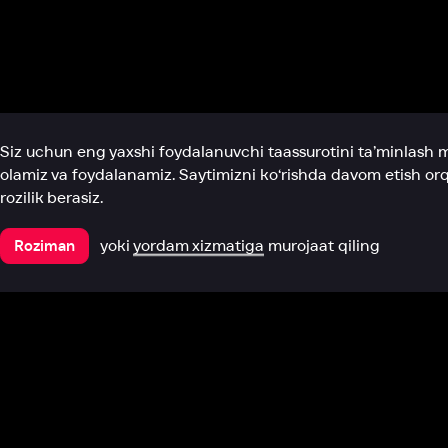
Biz haqimizda
Bo‘limlar