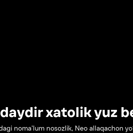
dir xatolik yuz berdi
oma’lum nosozlik, Neo allaqachon yo‘lda
‘tish