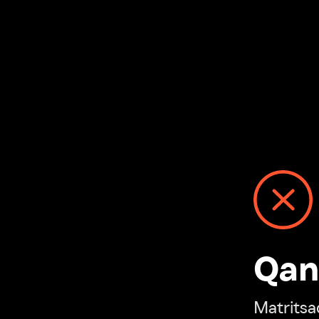
Qanday
Matritsadagi n
“Ivi hisobim”ga o