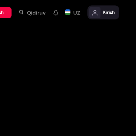
uv
UZ
Kirish