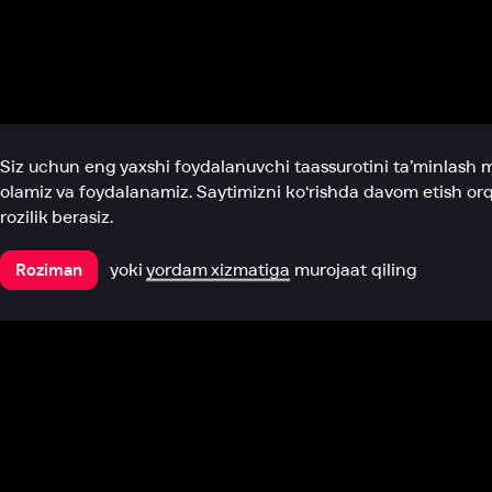
Biz haqimizda
Bo‘limlar