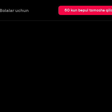
 uchun
Qidir
60 kun bepul tomosha qilish