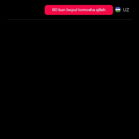
UZ
60 kun bepul tomosha qilish