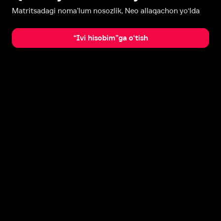
Matritsadagi noma’lum nosozlik, Neo allaqachon yo‘lda
“Ivi hisobim”ga o‘tish