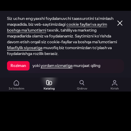
Siz uchun eng yaxshi foydalanuvchi taassurotini ta’minlash
maqsadida, biz veb-saytimizdagi
cookie fayllari va ayrim
boshqa ma’lumotlarni
texnik, tahliliy va marketing
maqsadlarida olamiz va foydalanamiz. Saytimizni ko‘rishda
davom etish orqali siz cookie-fayllar va boshqa ma’lumotlarni
Maxfiylik siyosatiga
muvofiq biz tomonimizdan to‘plash va
foydalanishga rozilik berasiz.
yoki
yordam xizmatiga
murojaat qiling
Roziman
Ilovada ochish
Ivi hisobim
Katalog
Qidiruv
Kirish
Biz haqimizda