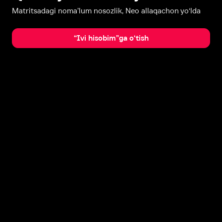
Matritsadagi noma’lum nosozlik, Neo allaqachon yo‘lda
“Ivi hisobim”ga o‘tish