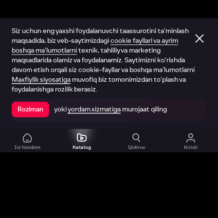
Siz uchun eng yaxshi foydalanuvchi taassurotini ta’minlash
maqsadida, biz veb-saytimizdagi
cookie fayllari va ayrim
boshqa ma’lumotlarni
texnik, tahliliy va marketing
maqsadlarida olamiz va foydalanamiz. Saytimizni ko‘rishda
davom etish orqali siz cookie-fayllar va boshqa ma’lumotlarni
Maxfiylik siyosatiga
muvofiq biz tomonimizdan to‘plash va
foydalanishga rozilik berasiz.
yoki
yordam xizmatiga
murojaat qiling
Roziman
Ilovada ochish
Ivi hisobim
Katalog
Qidiruv
Kirish
Biz haqimizda