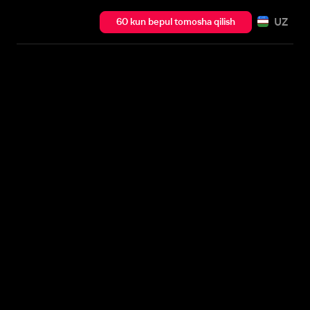
UZ
60 kun bepul tomosha qilish