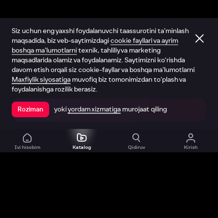
Siz uchun eng yaxshi foydalanuvchi taassurotini ta’minlash
maqsadida, biz veb-saytimizdagi
cookie fayllari va ayrim
boshqa ma’lumotlarni
texnik, tahliliy va marketing
maqsadlarida olamiz va foydalanamiz. Saytimizni ko‘rishda
davom etish orqali siz cookie-fayllar va boshqa ma’lumotlarni
Maxfiylik siyosatiga
muvofiq biz tomonimizdan to‘plash va
foydalanishga rozilik berasiz.
yoki
yordam xizmatiga
murojaat qiling
Roziman
Ilovada ochish
Ivi hisobim
Katalog
Qidiruv
Kirish
Biz haqimizda