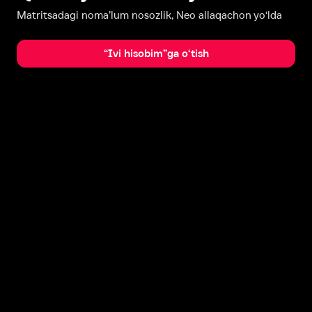
Matritsadagi noma’lum nosozlik, Neo allaqachon yo‘lda
“Ivi hisobim”ga o‘tish