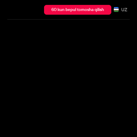
UZ
60 kun bepul tomosha qilish