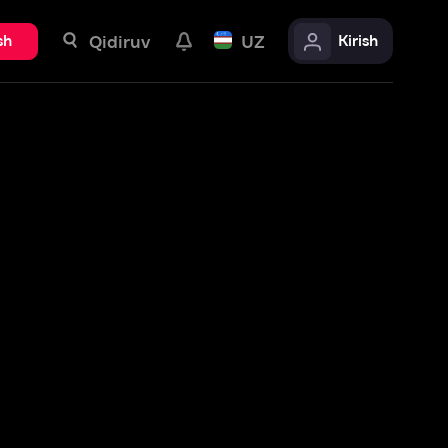
uv
UZ
Kirish