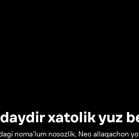
dir xatolik yuz berdi
oma’lum nosozlik, Neo allaqachon yo‘lda
‘tish