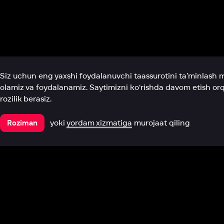
Biz haqimizda
Bo‘limlar