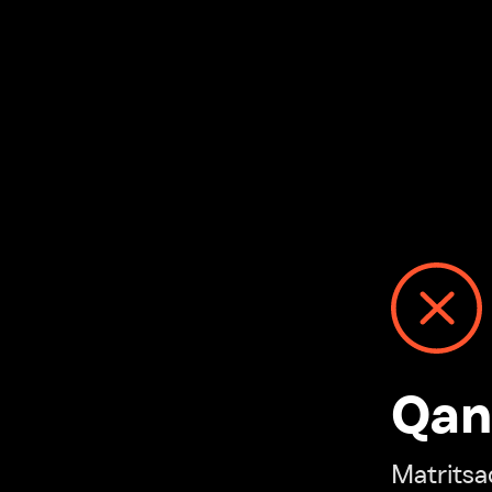
Qanday
Matritsadagi n
“Ivi hisobim”ga o