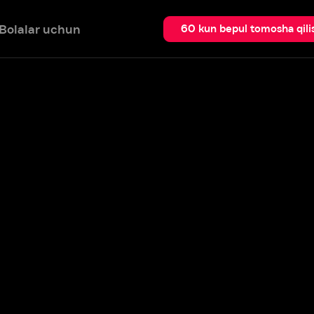
 uchun
Qidir
60 kun bepul tomosha qilish