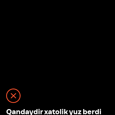
Qandaydir xatolik yuz berdi