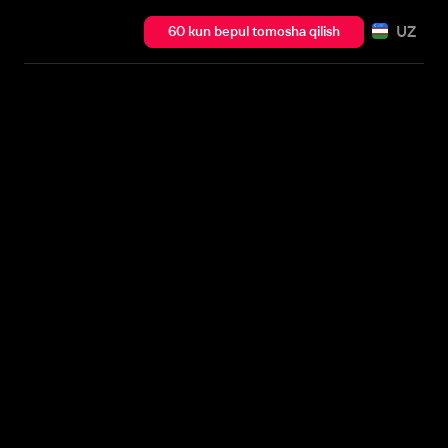
UZ
60 kun bepul tomosha qilish