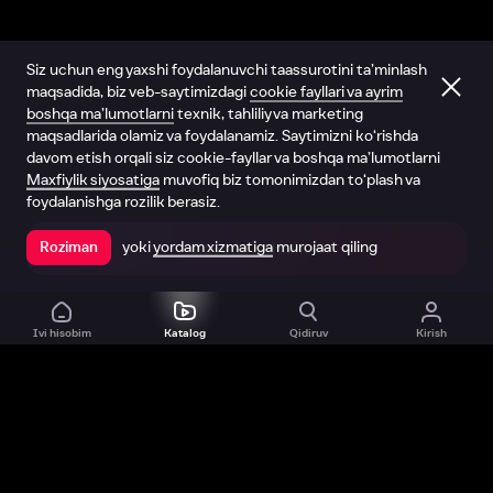
Siz uchun eng yaxshi foydalanuvchi taassurotini ta’minlash
maqsadida, biz veb-saytimizdagi
cookie fayllari va ayrim
boshqa ma’lumotlarni
texnik, tahliliy va marketing
maqsadlarida olamiz va foydalanamiz. Saytimizni ko‘rishda
davom etish orqali siz cookie-fayllar va boshqa ma’lumotlarni
Maxfiylik siyosatiga
muvofiq biz tomonimizdan to‘plash va
foydalanishga rozilik berasiz.
yoki
yordam xizmatiga
murojaat qiling
Roziman
Ilovada ochish
Ivi hisobim
Katalog
Qidiruv
Kirish
Biz haqimizda