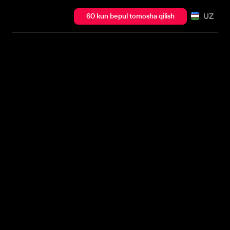
UZ
60 kun bepul tomosha qilish