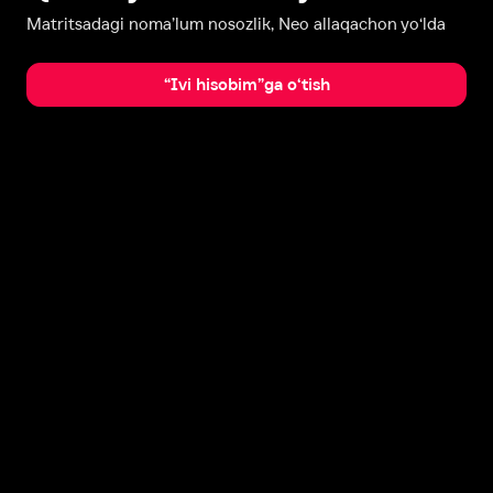
Matritsadagi noma’lum nosozlik, Neo allaqachon yo‘lda
“Ivi hisobim”ga o‘tish