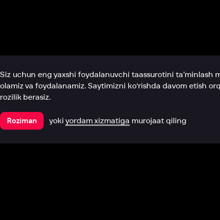
Biz haqimizda
Bo‘limlar