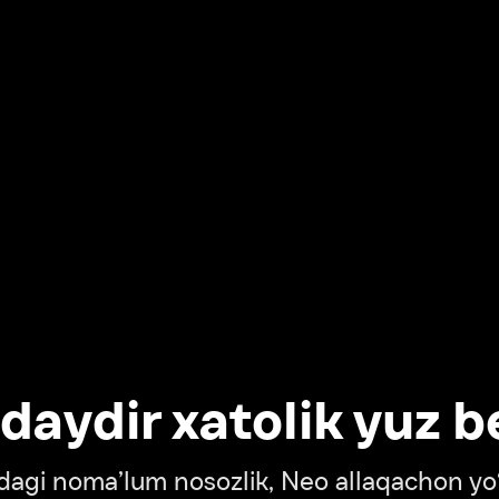
dir xatolik yuz berdi
oma’lum nosozlik, Neo allaqachon yo‘lda
‘tish