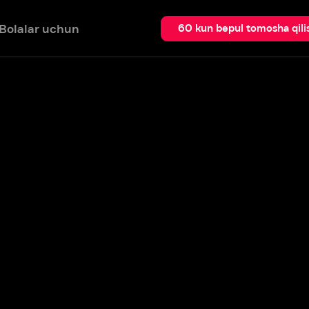
 uchun
Qidir
60 kun bepul tomosha qilish