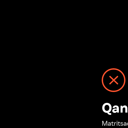
Qanday
Matritsadagi n
“Ivi hisobim”ga o