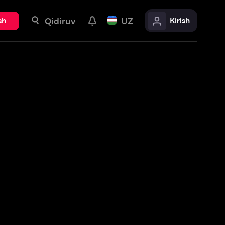
uv
UZ
Kirish