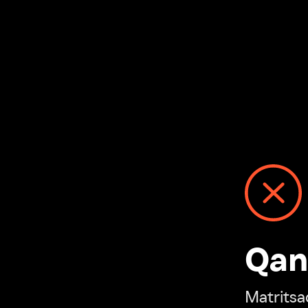
Qanday
Matritsadagi n
“Ivi hisobim”ga o