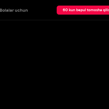
 uchun
Qidir
60 kun bepul tomosha qilish