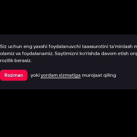
Biz haqimizda
Bo‘limlar