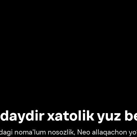
dir xatolik yuz berdi
oma’lum nosozlik, Neo allaqachon yo‘lda
‘tish