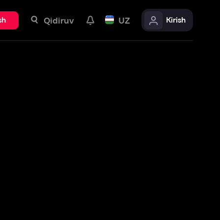
uv
UZ
Kirish