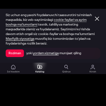
Siz uchun eng yaxshi foydalanuvchi taassurotini ta’minlash
maqsadida, biz veb-saytimizdagi
cookie fayllari va ayrim
boshqa ma’lumotlarni
texnik, tahliliy va marketing
maqsadlarida olamiz va foydalanamiz. Saytimizni ko‘rishda
davom etish orqali siz cookie-fayllar va boshqa ma’lumotlarni
Maxfiylik siyosatiga
muvofiq biz tomonimizdan to‘plash va
foydalanishga rozilik berasiz.
yoki
yordam xizmatiga
murojaat qiling
Roziman
Ilovada ochish
Ivi hisobim
Katalog
Qidiruv
Kirish
Biz haqimizda