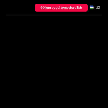
UZ
60 kun bepul tomosha qilish