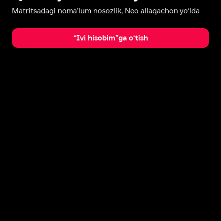
Matritsadagi noma’lum nosozlik, Neo allaqachon yo‘lda
“Ivi hisobim”ga o‘tish