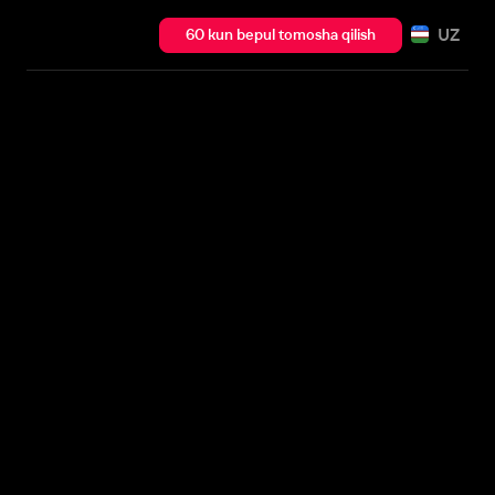
UZ
60 kun bepul tomosha qilish