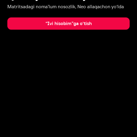
Matritsadagi noma’lum nosozlik, Neo allaqachon yo‘lda
“Ivi hisobim”ga o‘tish