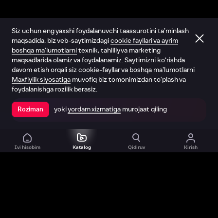
Siz uchun eng yaxshi foydalanuvchi taassurotini ta’minlash
maqsadida, biz veb-saytimizdagi
cookie fayllari va ayrim
boshqa ma’lumotlarni
texnik, tahliliy va marketing
maqsadlarida olamiz va foydalanamiz. Saytimizni ko‘rishda
davom etish orqali siz cookie-fayllar va boshqa ma’lumotlarni
Maxfiylik siyosatiga
muvofiq biz tomonimizdan to‘plash va
foydalanishga rozilik berasiz.
yoki
yordam xizmatiga
murojaat qiling
Roziman
Ilovada ochish
Ivi hisobim
Katalog
Qidiruv
Kirish
Biz haqimizda