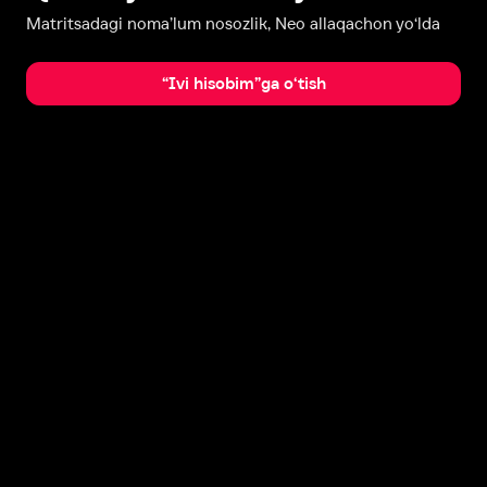
Matritsadagi noma’lum nosozlik, Neo allaqachon yo‘lda
“Ivi hisobim”ga o‘tish