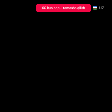
UZ
60 kun bepul tomosha qilish