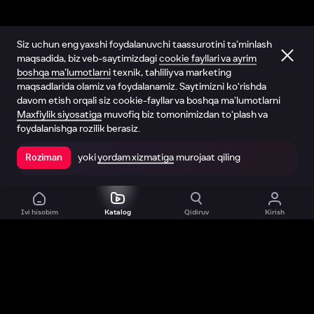
Siz uchun eng yaxshi foydalanuvchi taassurotini ta’minlash
maqsadida, biz veb-saytimizdagi
cookie fayllari va ayrim
boshqa ma’lumotlarni
texnik, tahliliy va marketing
maqsadlarida olamiz va foydalanamiz. Saytimizni ko‘rishda
davom etish orqali siz cookie-fayllar va boshqa ma’lumotlarni
Maxfiylik siyosatiga
muvofiq biz tomonimizdan to‘plash va
foydalanishga rozilik berasiz.
yoki
yordam xizmatiga
murojaat qiling
Roziman
Ilovada ochish
Ivi hisobim
Katalog
Qidiruv
Kirish
Biz haqimizda