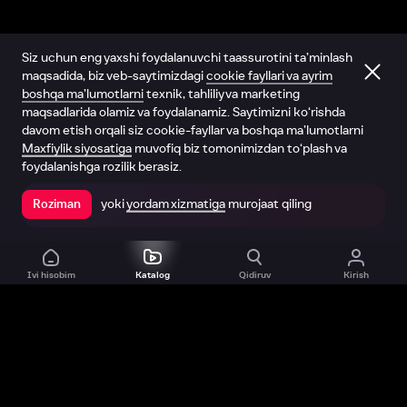
Siz uchun eng yaxshi foydalanuvchi taassurotini ta’minlash
maqsadida, biz veb-saytimizdagi
cookie fayllari va ayrim
boshqa ma’lumotlarni
texnik, tahliliy va marketing
maqsadlarida olamiz va foydalanamiz. Saytimizni ko‘rishda
davom etish orqali siz cookie-fayllar va boshqa ma’lumotlarni
Maxfiylik siyosatiga
muvofiq biz tomonimizdan to‘plash va
foydalanishga rozilik berasiz.
yoki
yordam xizmatiga
murojaat qiling
Roziman
Ilovada ochish
Ivi hisobim
Katalog
Qidiruv
Kirish
Biz haqimizda