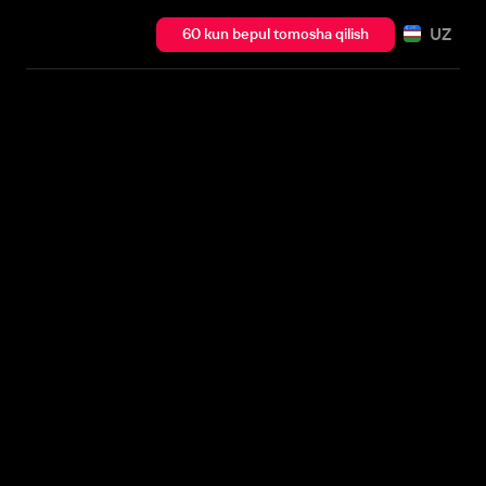
UZ
60 kun bepul tomosha qilish