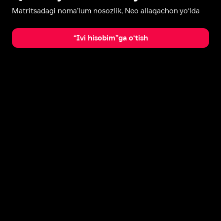
Matritsadagi noma’lum nosozlik, Neo allaqachon yo‘lda
“Ivi hisobim”ga o‘tish