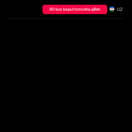
UZ
60 kun bepul tomosha qilish