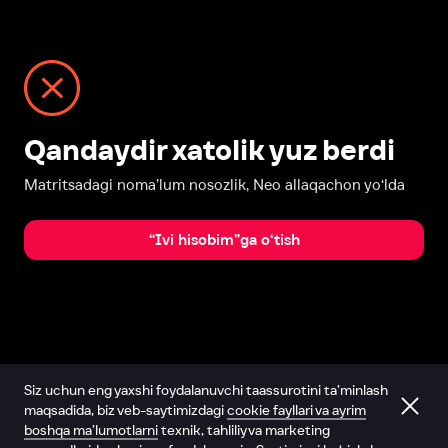
Qandaydir xatolik yuz berdi
Matritsadagi noma’lum nosozlik, Neo allaqachon yo‘lda
“Ivi hisobim”ga o‘tish
Siz uchun eng yaxshi foydalanuvchi taassurotini ta’minlash
maqsadida, biz veb-saytimizdagi
cookie fayllari va ayrim
boshqa ma’lumotlarni
texnik, tahliliy va marketing