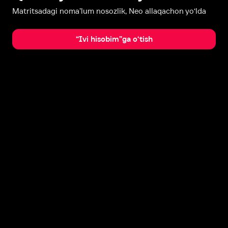
Matritsadagi noma’lum nosozlik, Neo allaqachon yo‘lda
“Ivi hisobim”ga o‘tish