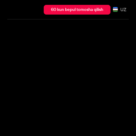
UZ
60 kun bepul tomosha qilish