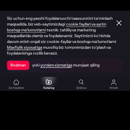
Siz uchun eng yaxshi foydalanuvchi taassurotini ta’minlash
maqsadida, biz veb-saytimizdagi
cookie fayllari va ayrim
boshqa ma’lumotlarni
texnik, tahliliy va marketing
maqsadlarida olamiz va foydalanamiz. Saytimizni ko‘rishda
davom etish orqali siz cookie-fayllar va boshqa ma’lumotlarni
Maxfiylik siyosatiga
muvofiq biz tomonimizdan to‘plash va
foydalanishga rozilik berasiz.
yoki
yordam xizmatiga
murojaat qiling
Roziman
Ilovada ochish
Ivi hisobim
Katalog
Qidiruv
Kirish
Biz haqimizda