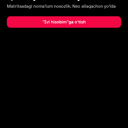
Matritsadagi noma’lum nosozlik, Neo allaqachon yo‘lda
“Ivi hisobim”ga o‘tish