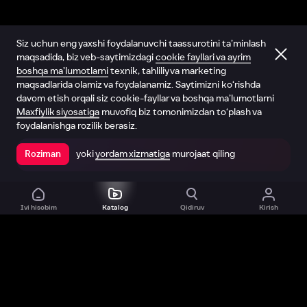
Siz uchun eng yaxshi foydalanuvchi taassurotini ta’minlash
maqsadida, biz veb-saytimizdagi
cookie fayllari va ayrim
boshqa ma’lumotlarni
texnik, tahliliy va marketing
maqsadlarida olamiz va foydalanamiz. Saytimizni ko‘rishda
davom etish orqali siz cookie-fayllar va boshqa ma’lumotlarni
Maxfiylik siyosatiga
muvofiq biz tomonimizdan to‘plash va
foydalanishga rozilik berasiz.
yoki
yordam xizmatiga
murojaat qiling
Roziman
Ilovada ochish
Ivi hisobim
Katalog
Qidiruv
Kirish
Biz haqimizda