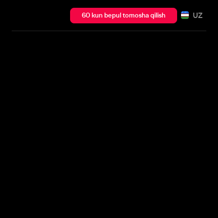
UZ
60 kun bepul tomosha qilish