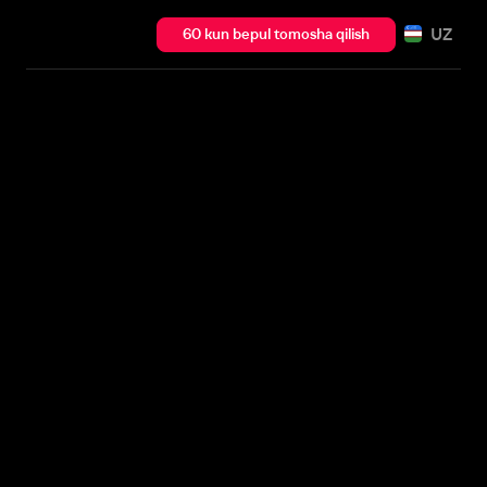
UZ
60 kun bepul tomosha qilish