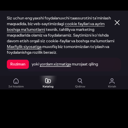
Siz uchun eng yaxshi foydalanuvchi taassurotini ta’minlash
maqsadida, biz veb-saytimizdagi
cookie fayllari va ayrim
boshqa ma’lumotlarni
texnik, tahliliy va marketing
maqsadlarida olamiz va foydalanamiz. Saytimizni ko‘rishda
davom etish orqali siz cookie-fayllar va boshqa ma’lumotlarni
Maxfiylik siyosatiga
muvofiq biz tomonimizdan to‘plash va
foydalanishga rozilik berasiz.
yoki
yordam xizmatiga
murojaat qiling
Roziman
Ilovada ochish
Ivi hisobim
Katalog
Qidiruv
Kirish
Biz haqimizda