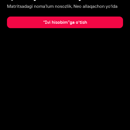
Matritsadagi noma’lum nosozlik, Neo allaqachon yo‘lda
“Ivi hisobim”ga o‘tish