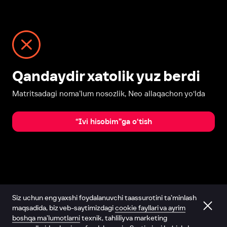
Qandaydir xatolik yuz berdi
Matritsadagi noma’lum nosozlik, Neo allaqachon yo‘lda
“Ivi hisobim”ga o‘tish
Siz uchun eng yaxshi foydalanuvchi taassurotini ta’minlash
maqsadida, biz veb-saytimizdagi
cookie fayllari va ayrim
boshqa ma’lumotlarni
texnik, tahliliy va marketing