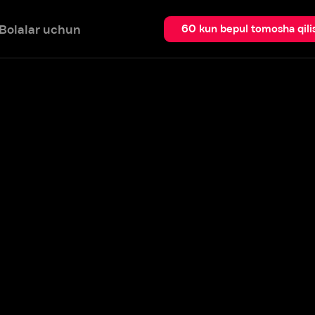
 uchun
Qidir
60 kun bepul tomosha qilish