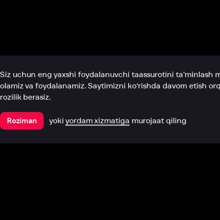
Biz haqimizda
Bo‘limlar