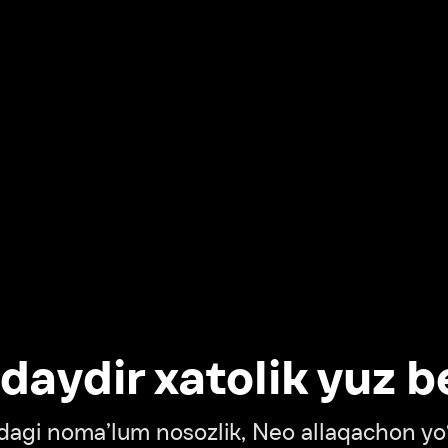
dir xatolik yuz berdi
oma’lum nosozlik, Neo allaqachon yo‘lda
‘tish