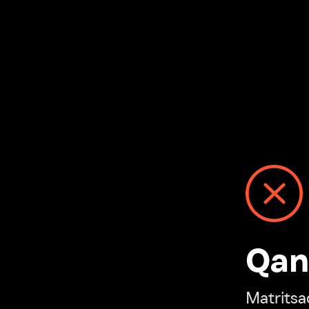
Qanday
Matritsadagi n
“Ivi hisobim”ga o