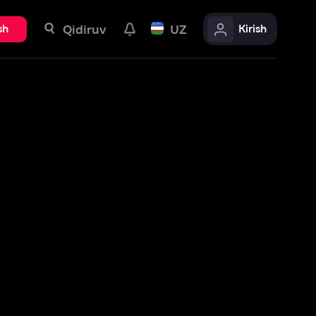
uv
UZ
Kirish