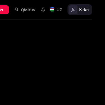
uv
UZ
Kirish