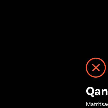
Qanday
Matritsadagi n
“Ivi hisobim”ga o