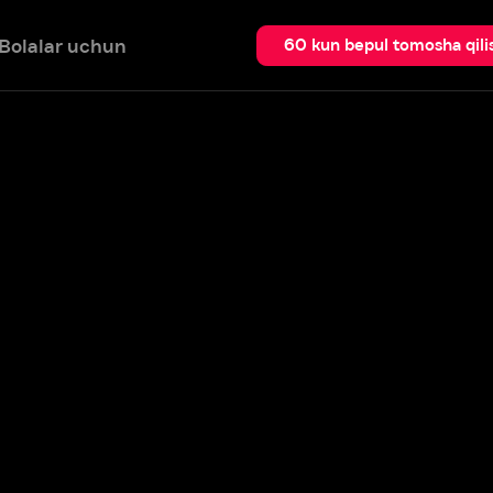
 uchun
Qidir
60 kun bepul tomosha qilish