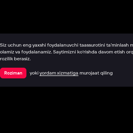
Biz haqimizda
Bo‘limlar