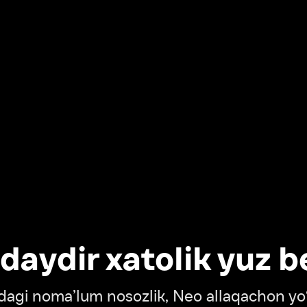
dir xatolik yuz berdi
oma’lum nosozlik, Neo allaqachon yo‘lda
‘tish