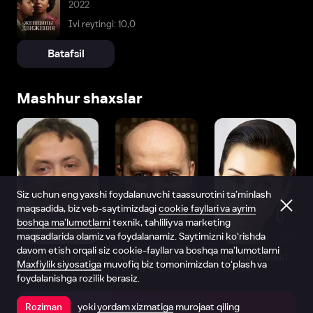
2022
Ivi reytingi: 10,0
Batafsil
Mashhur shaxslar
Siz uchun eng yaxshi foydalanuvchi taassurotini ta’minlash
maqsadida, biz veb-saytimizdagi
cookie fayllari va ayrim
boshqa ma’lumotlarni
texnik, tahliliy va marketing
maqsadlarida olamiz va foydalanamiz. Saytimizni ko‘rishda
davom etish orqali siz cookie-fayllar va boshqa ma’lumotlarni
Vitaliy Shlyappo
Sergey Burunov
Tina Kandelaki
Maxfiylik siyosatiga
muvofiq biz tomonimizdan to‘plash va
Produser
Dublyaj aktyori
Produser
foydalanishga rozilik berasiz.
yoki
yordam xizmatiga
murojaat qiling
Roziman
Ilovada ochish