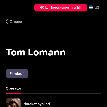
UZ
60 kun bepul tomosha qilish
Orqaga
Tom Lomann
Filmlar: 1
Operator
Harakat ayollari